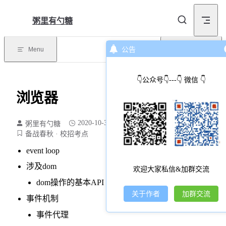
Skip to content
粥里有勺糖
Menu
公告
Return to top
👇公众号👇---👇 微信 👇
浏览器
2020-10-30
粥里有勺糖
77 个字
1 分钟
备战春秋
校招考点
event loop
涉及dom
欢迎大家私信&加群交流
dom操作的基本API（CRUD）
关于作者
加群交流
事件机制
事件代理