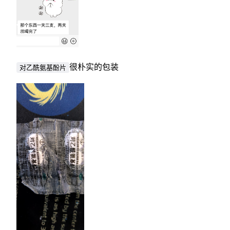
很朴实的包装
对乙酰氨基酚片