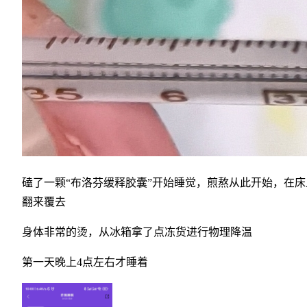
磕了一颗“布洛芬缓释胶囊”开始睡觉，煎熬从此开始，在床
翻来覆去
身体非常的烫，从冰箱拿了点冻货进行物理降温
第一天晚上4点左右才睡着