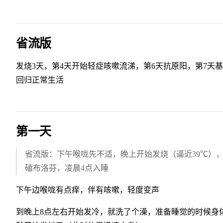
省流版
发烧3天，第4天开始轻症咳嗽流涕，第6天抗原阳，第7天
回归正常生活
第一天
省流版：下午喉咙先不适，晚上开始发烧（逼近39℃）
磕布洛芬，凌晨4点入睡
下午边喉咙有点痒，伴有咳嗽，轻度变声
到晚上8点左右开始发冷，就洗了个澡，准备睡觉的时候身