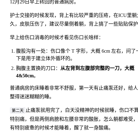
12月29日早上转回的普通病房。
护士交接的时候发现，背上有比较严重的压疮，在ICU里躺
久，皮肤压伤了，建议尽量侧着躺，背上搞了一些贴贴保护
早上给伤口消毒的时候才看见伤口长啥样：
腹股沟有一处：伤口像个 T 字形，大概 6cm 左右，问了
下是用于建立体外循环的。
胸腹主置换的刀口：
从左背到左腹部完整的一刀，大概
4&50cm
。
普通病房的床睡着非常不舒服，第一天有止痛泵还好，给人
整得迷迷糊糊的睡。
止痛泵就用完了，白天没精神的时候就睡，伤口不
第二天
特别痛，但是两侧肩膀和左腰非常的酸胀，怎么躺都难受，
有特别疲惫的时候才能睡着，醒了就一身酸痛。