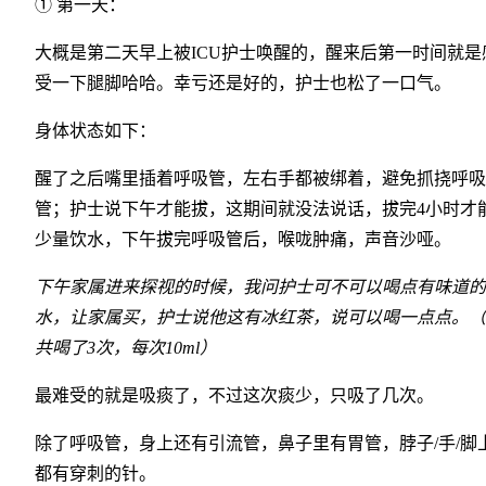
① 第一天：
大概是第二天早上被ICU护士唤醒的，醒来后第一时间就是
受一下腿脚哈哈。幸亏还是好的，护士也松了一口气。
身体状态如下：
醒了之后嘴里插着呼吸管，左右手都被绑着，避免抓挠呼吸
管；护士说下午才能拔，这期间就没法说话，拔完4小时才
少量饮水，下午拔完呼吸管后，喉咙肿痛，声音沙哑。
下午家属进来探视的时候，我问护士可不可以喝点有味道的
水，让家属买，护士说他这有冰红茶，说可以喝一点点。（
共喝了3次，每次10ml）
最难受的就是吸痰了，不过这次痰少，只吸了几次。
除了呼吸管，身上还有引流管，鼻子里有胃管，脖子/手/脚
都有穿刺的针。