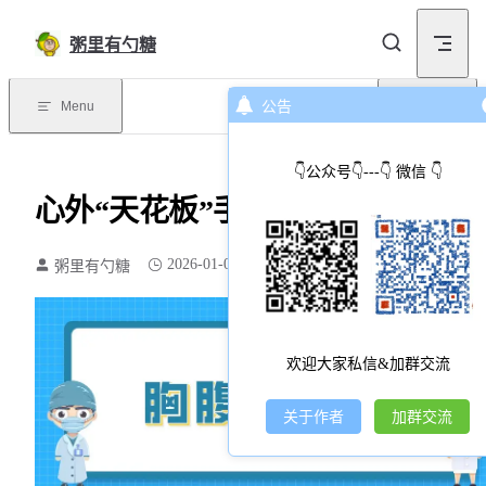
Skip to content
粥里有勺糖
Menu
公告
目录
👇公众号👇---👇 微信 👇
心外“天花板”手术经历
2026-01-07
粥里有勺糖
2702 个字
11 分钟
欢迎大家私信&加群交流
关于作者
加群交流