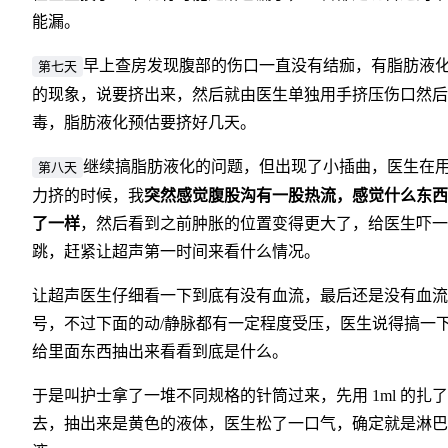
能漏。
早上查房发现腹部的伤口一直没有结痂，有脂肪液
第七天
的现象，说要挤出来，然后就由医生单独用手挤压伤口然后
毒，脂肪液化预估要挤好几天。
继续搞脂肪液化的问题，但出现了小插曲，医生在
第八天
力挤的时候，我
突然感觉腹股沟有一股热流，感觉什么东西
了一样
，然后看到之前肿胀的位置变得更大了，给医生吓一
跳，赶紧让超声第一时间来看什么情况。
让超声医生仔细看一下到底有没有血流，最后还是没有血流
号，不过下面的动/静脉都有一定程度受压，医生说得搞一
给里面东西抽出来看看到底是什么。
于是叫护士拿了一堆不同规格的针筒过来，先用 1ml 的扎
去，抽出来是黄色的液体，医生松了一口气，确定就是淋巴