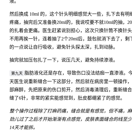
液。
然后换成 10ml 的，这个针头明细感觉大一些，扎下去有明
疼痛，抽完后又准备换20ml的，我说哎要不就10ml的抽，20
的扎着会更痛。医生赶紧说别担心，这次只换针筒不换针头
不用再挨一针，连着抽了2个20ml后，鼓包就消下去了，剩
的一点说让自行吸收，避免针头探太深，扎到动脉。
抽完就加压包扎了一下，说压几天，避免持续渗液。
脂肪液化还是存在，导致伤口没法结痂一直渗液。
第九天
天医生说重新缝合一下这部分，然后就在病房里一顿操作，
部麻醉，先把原来的伤口剪开，然后消毒清理后，重新缝合
缝了6针，非常的紧实能感觉到，肚皮都绷紧了的感觉。
整个操作过程除了打麻药痛，缝合就是有感觉，但不痛，麻
劲儿过了之后才开始渐渐有点感觉，皮肤表面缝合的线至少
14天才能拆。