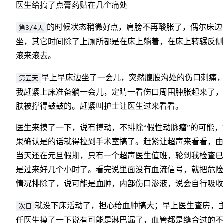
医生给搞了点膏药贴在几个痛处
的时候状态稍微好点，肩膀不再酸胀了，偶尔床边
第3/4天
坐，其它时间除了上厕所都是在床上躺着，在床上转辗反侧
滚来滚去。
早上早床边坐了一会儿，突然腹股沟处的伤口刺痛
第五天
我赶紧上床准备躺一会儿，定睛一看伤口周围肿胀起来了，
肤被撑得鼓鼓的。赶紧叫护士让医生过来看看。
医生来摸了一下，说有搏动，不排除“假性动脉瘤”的可能，
果确认是的话就得拉到手术室搞了。赶紧让超声来看看，由
当天还在元旦假期，只有一个超声医生值班，轮到我检查已
是过来好几个小时了。看完说里面没有血流信号，就把危险
情况排除了，说可能是血肿，内部伤口渗液，说会自行吸收
就没下床活动了，担心给血肿搞大；早上医生查房，
次日
任医生摸了一下说有可能是淋巴漏了，血管都是缝合过的不