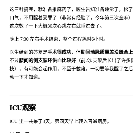
这三针搞完，就准备推麻药了，医生告知准备睡觉了，松了
口气，不用醒着受罪了（非常有经验了，今年第三次全麻）
这次数了一下大概30次心跳左右就睡过去了。
晚上 7:30 左右手术结束，整个过程耗时6小时。
医生给到的答复是
手术很成功
，但
肋间动脉质量差没缝合上
不过
腰间的侧支循环供血比较好
（前2次支架后长出了许多
枝），有可能会起作用，不至于截瘫，一切要等我醒了之后
动一下才知道。
ICU观察
ICU 里一共呆了3天，第四天早上转入普通病房。