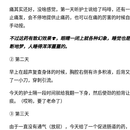
痛其实还好，没啥感觉，第一天听护士说给了吗啡，还有一
止痛泵，会不停地提供止痛药，也可以在痛的厉害的时候自
手动按。
不过这药有致幻效果🍄，眼睛一闭上就各种幻象，睡觉也
断地梦，人睡得浑浑噩噩的。
② 第二天
早上在超声复查身体的时候，胸腔右侧有许多积液，后背又
了一小刀，穿刺引流。
今天的护士隔一段时间就给我翻一下身，然后使劲的拍背让
痰。（哎哟，要了老命了）
③ 第三天
由于一直没有通气（放屁），今天给了一个促进肠道的药，