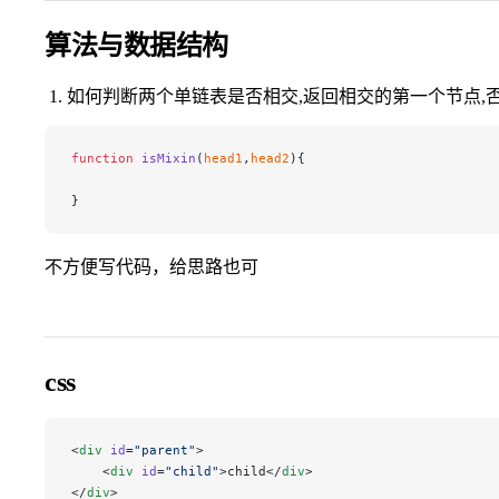
算法与数据结构
如何判断两个单链表是否相交,返回相交的第一个节点,否则
function
 isMixin
(
head1
,
head2
){
}
不方便写代码，给思路也可
css
<
div
 id
=
"parent"
>
    <
div
 id
=
"child"
>child</
div
>
</
div
>