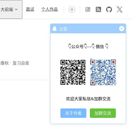
大前端
面试
个人作品
公告
👇公众号👇---👇 微信 👇
战春秋
复习自查
欢迎大家私信&加群交流
关于作者
加群交流