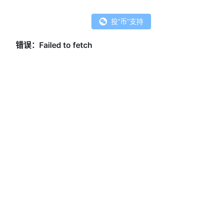
投"币"支持