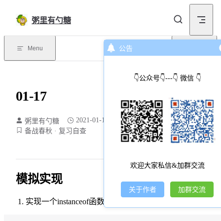
Skip to content
粥里有勺糖
Menu
公告
目录
👇公众号👇---👇 微信 👇
01-17
2021-01-17
粥里有勺糖
167 个字
1 分钟
备战春秋
复习自查
欢迎大家私信&加群交流
模拟实现
关于作者
加群交流
实现一个instanceof函数