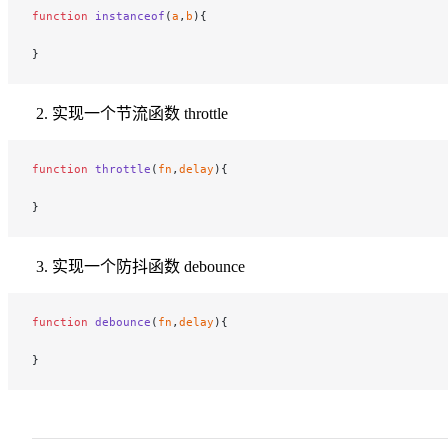
function
 instanceof
(
a
,
b
){
}
实现一个节流函数 throttle
function
 throttle
(
fn
,
delay
){
}
实现一个防抖函数 debounce
function
 debounce
(
fn
,
delay
){
}